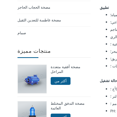
مضخة الحجاب الحاجز
تطبيق
ياه؛
مضخة غاطسة للتعدين الثقيل
اعي؛
ناجم
صمام
ية ؛
منتجات مميزة
بحر؛
يق؛
ات ؛
مضخة أفقية متعددة
المراحل
الة تشغيل
أكثر من
ا
ج ؛
مضخة التدفق المختلط
العائمة