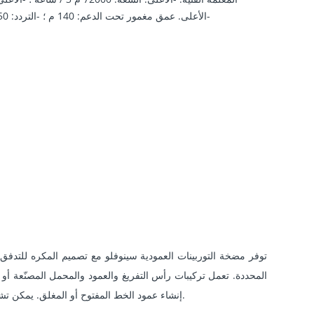
-الأعلى. عمق مغمور تحت الدعم: 140 م ؛ -التردد: 50 هرتز / 60 هرتز ؛
توفر مضخة التوربينات العمودية سينوفلو مع تصميم المكره للتدفق 
المحددة. تعمل تركيبات رأس التفريغ والعمود والمحمل المصنّعة أ
إنشاء عمود الخط المفتوح أو المغلق. يمكن تشغيلها بواسطة محرك نيما القياسي أو محرك الديزل من خلال صندوق تروس الزاوية اليمنى.