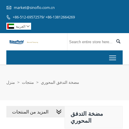

market@sinoflo.com.cn
+86-512-69572579/ +86-13812664269

العربية


Toggl
مضخة التدفق المحوري
>
منتجات
>
منزل
المزيد من المنتجات
مضخة التدفق
المحوري