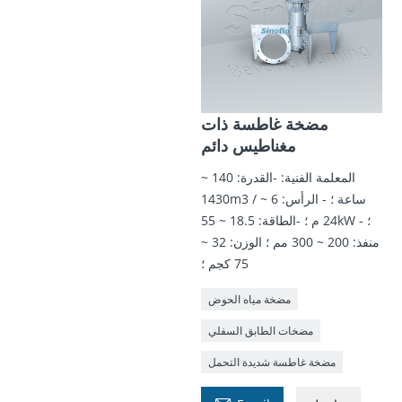
مضخة غاطسة ذات
مغناطيس دائم
المعلمة الفنية: -القدرة: 140 ~
1430m3 / ساعة ؛ - الرأس: 6 ~
24 م ؛ -الطاقة: 18.5 ~ 55kW ؛ -
منفذ: 200 ~ 300 مم ؛ الوزن: 32 ~
75 كجم ؛
مضخة مياه الحوض
مضخات الطابق السفلي
مضخة غاطسة شديدة التحمل