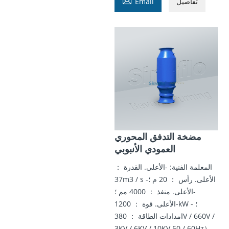

تفاصيل
Email
مضخة التدفق المحوري
العمودي الأنبوبي
المعلمة الفنية: -الأعلى. القدرة ：
37m3 / s -الأعلى. رأس ： 20 م ؛
-الأعلى. منفذ ： 4000 مم ؛
-الأعلى. قوة ： 1200kW ؛ -
امدادات الطاقة ： 380V / 660V /
3KV / 6KV / 10KV 50 / 60Hz）