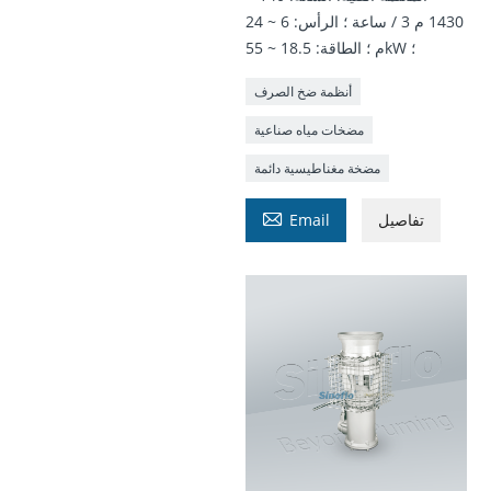
1430 م 3 / ساعة ؛ الرأس: 6 ~ 24
م ؛ الطاقة: 18.5 ~ 55kW ؛
أنظمة ضخ الصرف
مضخات مياه صناعية
مضخة مغناطيسية دائمة

تفاصيل
Email