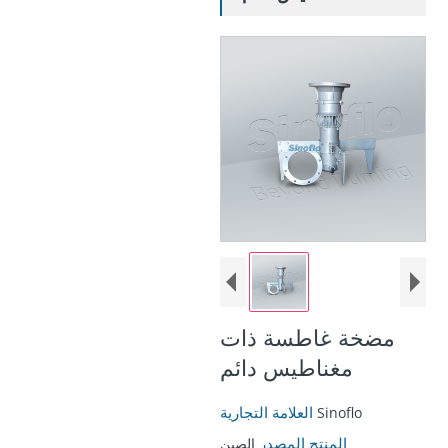
مضخة غاطسة ذات
مغناطيس دائم
العلامة التجارية
Sinoflo
المنتج المصدر
الصين