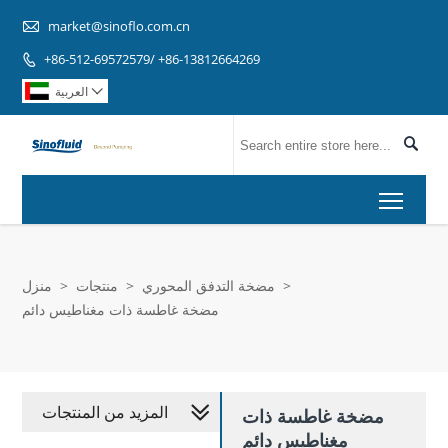

market@sinoflo.com.cn
+86-512-69572579/ +86-13812664269

العربية


Toggl
>
مضخة التدفق المحوري
>
منتجات
>
منزل
مضخة غاطسة ذات مغناطيس دائم
المزيد من المنتجات
مضخة غاطسة ذات
مغناطيس دائم