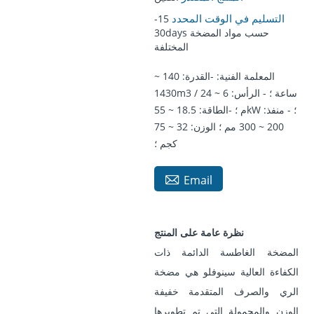
التسليم في الوقت المحدد
15-
30days حسب مواد المضخة
المختلفة
المعلمة الفنية: -القدرة: 140 ~
1430m3 / ساعة ؛ - الرأس: 6 ~ 24
م ؛ -الطاقة: 18.5 ~ 55kW ؛ - منفذ:
200 ~ 300 مم ؛ الوزن: 32 ~ 75
كجم ؛

Email
نظرة عامة على المنتج
المضخة الغاطسة الدائمة ذات
الكفاءة العالية سينوفلو هي مضخة
الري والصرف المتقدمة خفيفة
الوزن والمحمولة التي تم تطويرها