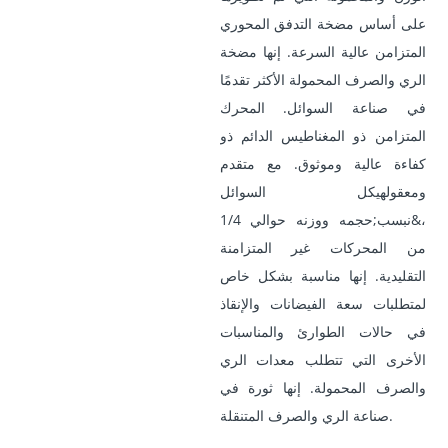
على أساس مضخة التدفق المحوري
المتزامن عالية السرعة. إنها مضخة
الري والصرف المحمولة الأكثر تقدمًا
في صناعة السوائل. المحرك
المتزامن ذو المغناطيس الدائم ذو
كفاءة عالية وموثوق. مع متقدم
ومعقول
هيكل السوائل
،
&نبسب;حجمه ووزنه حوالي 1/4
من المحركات غير المتزامنة
التقليدية. إنها مناسبة بشكل خاص
لمتطلبات سعة الفيضانات والإنقاذ
في حالات الطوارئ والمناسبات
الأخرى التي تتطلب معدات الري
والصرف المحمولة. إنها ثورة في
صناعة الري والصرف المتنقلة.