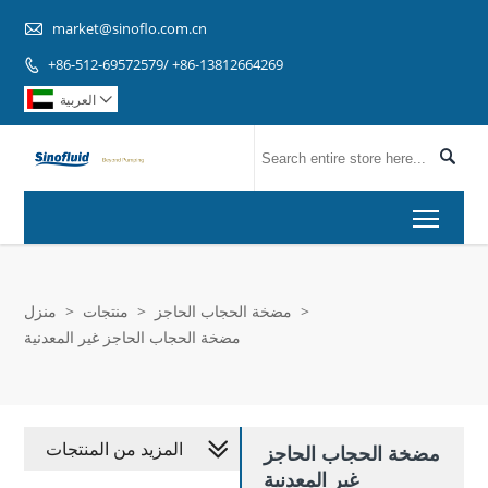

market@sinoflo.com.cn
+86-512-69572579/ +86-13812664269

العربية


Toggl
>
مضخة الحجاب الحاجز
>
منتجات
>
منزل
مضخة الحجاب الحاجز غير المعدنية
المزيد من المنتجات
مضخة الحجاب الحاجز
غير المعدنية