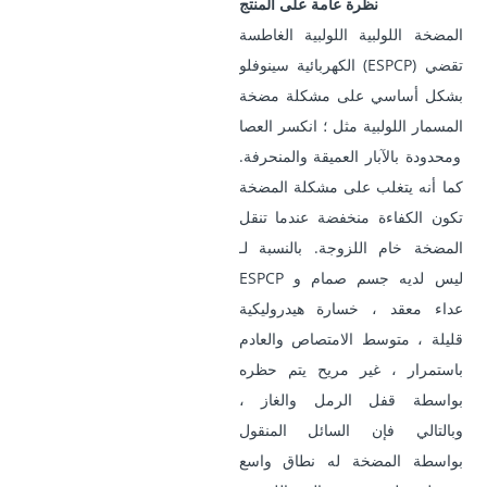
نظرة عامة على المنتج
المضخة اللولبية اللولبية الغاطسة
الكهربائية سينوفلو (ESPCP) تقضي
بشكل أساسي على مشكلة مضخة
المسمار اللولبية مثل ؛ انكسر العصا
ومحدودة بالآبار العميقة والمنحرفة.
كما أنه يتغلب على مشكلة المضخة
تكون الكفاءة منخفضة عندما تنقل
المضخة خام اللزوجة. بالنسبة لـ
ESPCP ليس لديه جسم صمام و
عداء معقد ، خسارة هيدروليكية
قليلة ، متوسط ​​الامتصاص والعادم
باستمرار ، غير مريح
يتم حظره
بواسطة قفل الرمل والغاز ،
وبالتالي فإن السائل المنقول
بواسطة المضخة له نطاق واسع