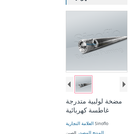
مضخة لولبية متدرجة
غاطسة كهربائية
العلامة التجارية
Sinoflo
المنتج المصدر
الصين