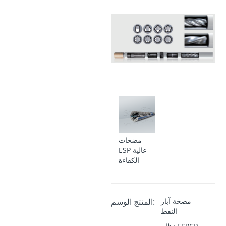
مضخات
ESP عالية
الكفاءة
مضخة آبار
المنتج الوسم:
النفط