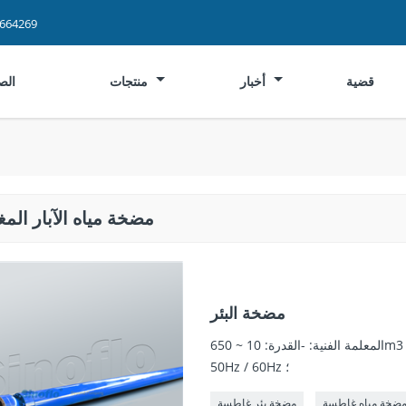
2664269
قضية
أخبار
منتجات
الص
مضخة مياه الآبار الم
مضخة البئر
المعلمة الفنية: -القدرة: 10 ~ 650m3 / ساعة ؛ - الرأس: 10 ~ 600 م ؛ -إمدادات الطاقة: 380V / 460V ،
50Hz / 60Hz ؛
ضخة مياه غاطسة
مضخة بئر غاطسة