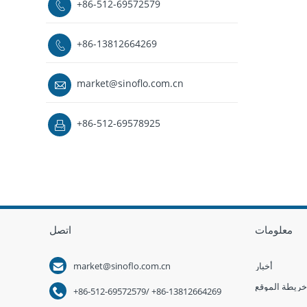
+86-512-69572579

+86-13812664269

market@sinoflo.com.cn

+86-512-69578925

معلومات
اتصل

أخبار
market@sinoflo.com.cn
خريطة الموقع

+86-512-69572579/ +86-13812664269