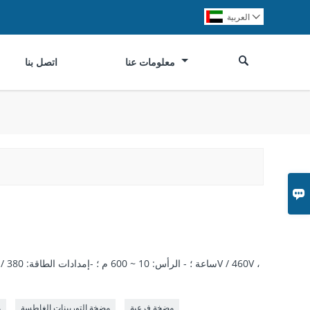
العربية


معلومات عنا
اتصل بنا

مضخة فرعية
مضخة التوربينات الغاطسة
م