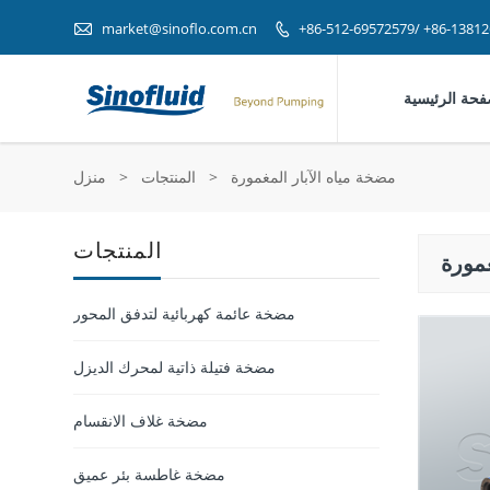

market@sinoflo.com.cn
+86-512-69572579/ +86-1381

فحة الرئيسية
مضخة مياه الآبار المغمورة
>
المنتجات
>
منزل
المنتجات
غمورة
مضخة عائمة كهربائية لتدفق المحور
مضخة فتيلة ذاتية لمحرك الديزل
مضخة غلاف الانقسام
مضخة غاطسة بئر عميق