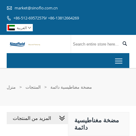

market@sinoflo.com.cn
+86-512-69572579/ +86-13812664269

العربية


Toggl
مضخة مغناطيسية دائمة
>
المنتجات
>
منزل
المزيد من المنتجات
مضخة مغناطيسية
دائمة