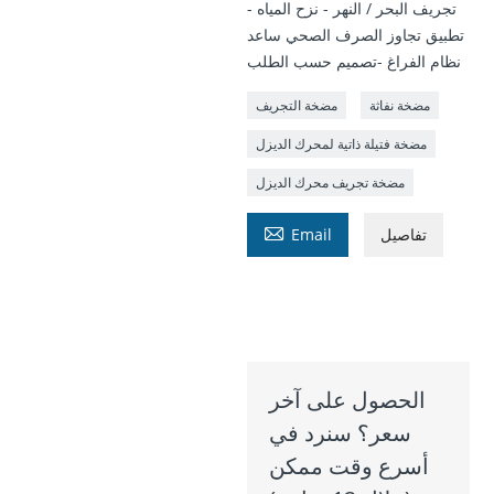
- تجريف البحر / النهر - نزح المياه
تطبيق تجاوز الصرف الصحي ساعد
نظام الفراغ -تصميم حسب الطلب
مضخة نفاثة
مضخة التجريف
مضخة فتيلة ذاتية لمحرك الديزل
مضخة تجريف محرك الديزل

تفاصيل
Email
الحصول على آخر
سعر؟ سنرد في
أسرع وقت ممكن