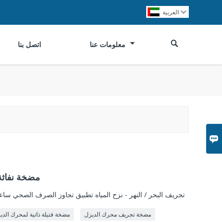
العربية


معلومات عنا
اتصل بنا

مضخة نفاثة 
- تجريف البحر / النهر - نزح المياه تطبيق تجاوز الصرف الصحي س
مضخة تجريف محرك الديزل
مضخة فتيلة ذاتية لمحرك الدي