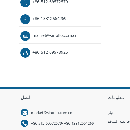
+86-512-69572579

+86-13812664269

market@sinoflo.com.cn

+86-512-69578925

معلومات
اتصل

أخبار
market@sinoflo.com.cn
خريطة الموقع

+86-512-69572579/ +86-13812664269