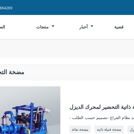
2664269
قضية
أخبار
منتجات
الص
مضخة الت
ذاتية التحضير لمحرك الديزل
اعد نظام الفراغ -تصميم حسب الطلب
زل
مضخة فتيلة ذاتية
مضخة نفاثة