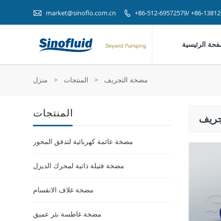

market@sinoflo.com.cn
+86-512-69572579/ +86-1381

فحة الرئيسية
مضخة التجريف
>
المنتجات
>
منزل
المنتجات
جريف
مضخة عائمة كهربائية لتدفق المحور
مضخة فتيلة ذاتية لمحرك الديزل
مضخة غلاف الانقسام
مضخة غاطسة بئر عميق